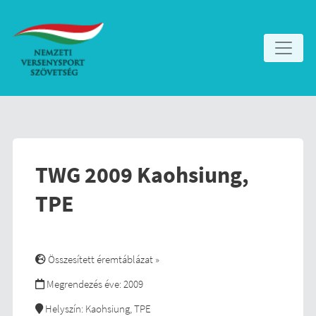
TWG 2009 Kaohsiung,
TPE
Összesített éremtáblázat »
Megrendezés éve: 2009
Helyszín: Kaohsiung, TPE