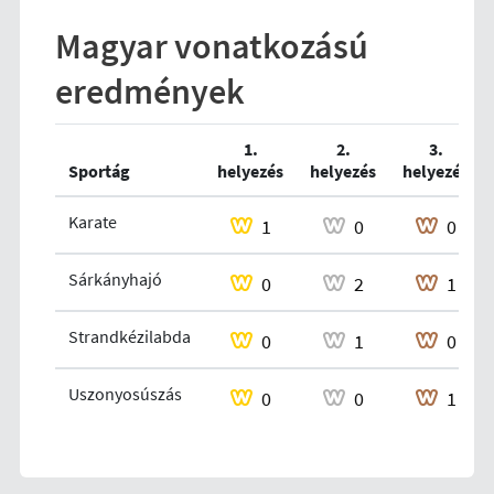
Magyar vonatkozású
eredmények
1.
2.
3.
Sportág
helyezés
helyezés
helyezés
Karate
1
0
0
Sárkányhajó
0
2
1
Strandkézilabda
0
1
0
Uszonyosúszás
0
0
1