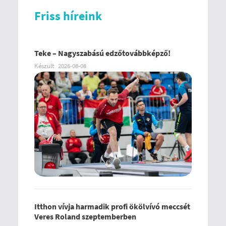
Friss híreink
Teke – Nagyszabású edzőtovábbképző!
Készült
2026-08-08
Itthon vívja harmadik profi ökölvívó meccsét
Veres Roland szeptemberben