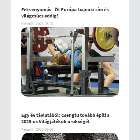
Fekvenyomás - Öt Európa-bajnoki cím és
világcsúcs eddig!
Készült
2026-08-07
Egy év távlatából: Csengtu tovább építi a
2025-ös Világjátékok örökségét
Készült
2026-08-07