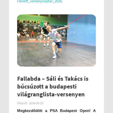
Felnőtt_versenynaptár_2026.
Fallabda – Sáli és Takács is
búcsúzott a budapesti
világranglista-versenyen
Készült
2024-09-23
Megkezdődött a PSA Budapest Open! A