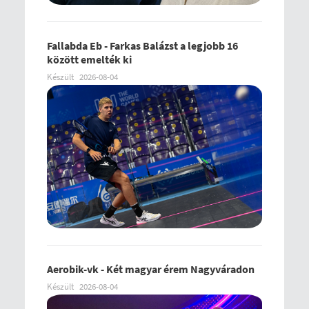
Fallabda Eb - Farkas Balázst a legjobb 16
között emelték ki
Készült
2026-08-04
Aerobik-vk - Két magyar érem Nagyváradon
Készült
2026-08-04