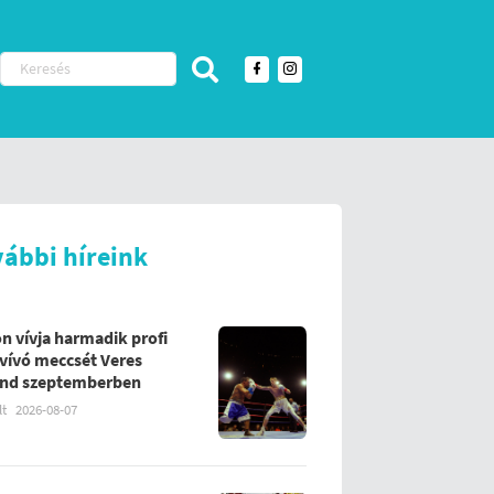
vábbi híreink
on vívja harmadik profi
vívó meccsét Veres
nd szeptemberben
lt
2026-08-07