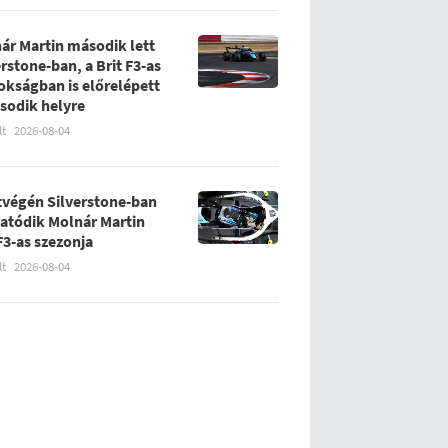
ár Martin második lett
erstone-ban, a Brit F3-as
okságban is előrelépett
sodik helyre
lt
2026-08-04
tvégén Silverstone-ban
tatódik Molnár Martin
 F3-as szezonja
lt
2026-08-04