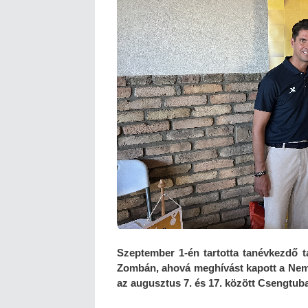
Szeptember 1-én tartotta tanévkezdő 
Zombán, ahová meghívást kapott a Nemz
az augusztus 7. és 17. között Csengtuba