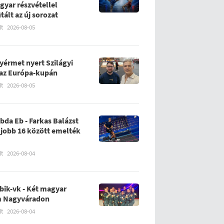
gyar részvétellel
tált az új sorozat
lt
2026-08-05
yérmet nyert Szilágyi
 az Európa-kupán
lt
2026-08-05
abda Eb - Farkas Balázst
gjobb 16 között emelték
lt
2026-08-04
bik-vk - Két magyar
m Nagyváradon
lt
2026-08-04