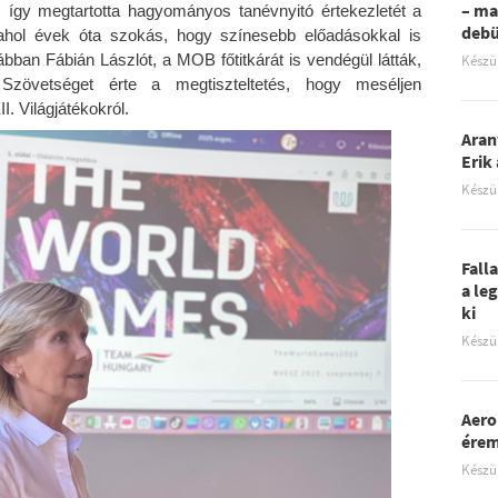
– ma
, így megtartotta hagyományos tanévnyitó értekezletét a
debü
ahol évek óta szokás, hogy színesebb előadásokkal is
ban Fábián Lászlót, a MOB főtitkárát is vendégül látták,
Készü
zövetséget érte a megtiszteltetés, hogy meséljen
. Világjátékokról.
Aran
Erik
Készü
Fall
a le
ki
Készü
Aero
ére
Készü