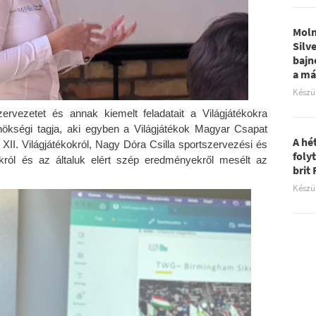
Moln
Silv
bajn
a má
Készü
rvezetet és annak kiemelt feladatait a Világjátékokra
ökségi tagja, aki egyben a Világjátékok Magyar Csapat
A hé
 XII. Világjátékokról, Nagy Dóra Csilla sportszervezési és
foly
ókról és az általuk elért szép eredményekről mesélt az
brit
Készü