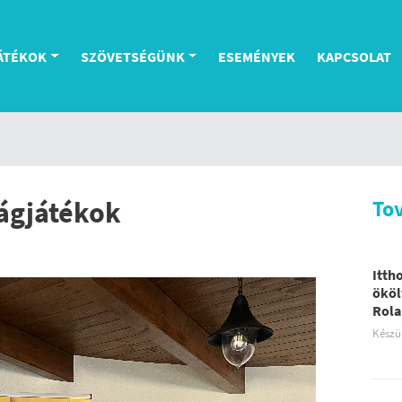
ÁTÉKOK
SZÖVETSÉGÜNK
ESEMÉNYEK
KAPCSOLAT
lágjátékok
To
Itth
ököl
Rola
Készü