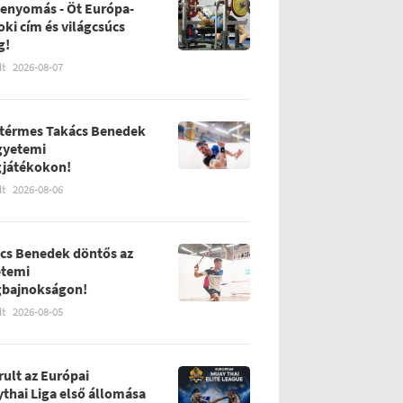
enyomás - Öt Európa-
oki cím és világcsúcs
g!
lt
2026-08-07
térmes Takács Benedek
gyetemi
gjátékokon!
lt
2026-08-06
cs Benedek döntős az
etemi
gbajnokságon!
lt
2026-08-05
rult az Európai
thai Liga első állomása