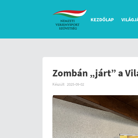
KEZDŐLAP
VILÁGJ
Zombán „járt” a Vi
Készült
2025-09-02