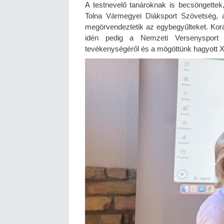
A testnevelő tanároknak is becsöngettek
Tolna Vármegyei Diáksport Szövetség, 
megörvendeztetik az egybegyűlteket. Koráb
idén pedig a Nemzeti Versenysport S
tevékenységéről és a mögöttünk hagyott XII