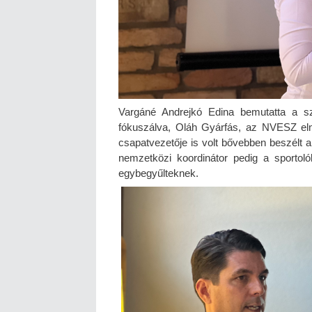
Vargáné Andrejkó Edina bemutatta a sze
fókuszálva, Oláh Gyárfás, az NVESZ eln
csapatvezetője is volt bővebben beszélt a
nemzetközi koordinátor pedig a sportol
egybegyűlteknek.