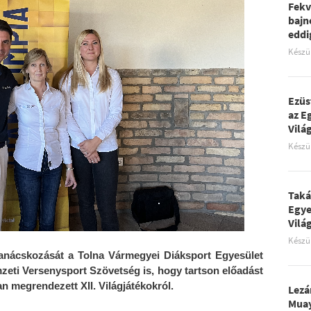
Fekv
bajn
eddi
Készü
Ezüs
az E
Vilá
Készü
Taká
Egy
Vilá
Készü
tanácskozását a Tolna Vármegyei Diáksport Egyesület
eti Versenysport Szövetség is, hogy tartson előadást
n megrendezett XII. Világjátékokról.
Lezá
Muay