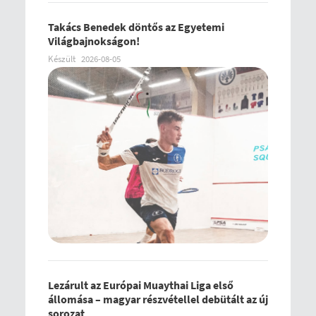
Takács Benedek döntős az Egyetemi
Világbajnokságon!
Készült
2026-08-05
Lezárult az Európai Muaythai Liga első
állomása – magyar részvétellel debütált az új
sorozat