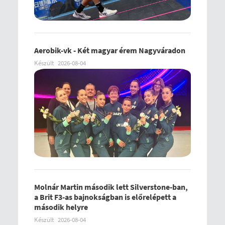
Aerobik-vk - Két magyar érem Nagyváradon
Készült
2026-08-04
Molnár Martin második lett Silverstone-ban,
a Brit F3-as bajnokságban is előrelépett a
második helyre
Készült
2026-08-04