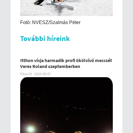
Fotó: NVESZ/Szalmás Péter
További híreink
Itthon vívja harmadik profi ökölvívó meccsét
Veres Roland szeptemberben
Készült
2026-08-07