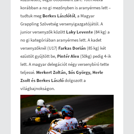
korábban a no gi mezőnyben is aranyérmes lett –
tudtuk meg
Berkes Lászlótól
, a Magyar
Grappling Szövetség versenyigazgatójától. A
junior versenyzők között
Laky Levente
(84 kg) a
no gi kategóriában aranyérmes lett. A kadet
versenyzőknél (U17)
Farkas Dorián
(85 kg) két
ezüstöt gyűjtött be,
Pintér Alex
(50kg) pedig 4-ik
lett. A magyar delegációt négy versenybíró tette
teljessé.
Merkert Zoltán, Sós György, Herle
Zsolt és Berkes László
dolgozott a
világbajnokságon.