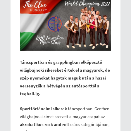
Táncsportban és grapplingban elképesztő
világbajnoki sikereket értek el a magyarok, de
szép nyomokat hagytak maguk után a hazai
versenyzők a hétvégén az autósporttól a
teqball-ig.
Sporttörténelmi sikerek
táncsportban! Genfben
világbajnoki címet szerzett a magyar csapat az
akrobatikus rock and roll
csúcs kategóriájában,