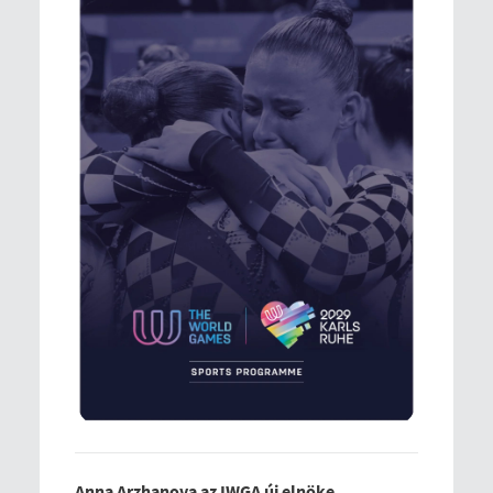
Anna Arzhanova az IWGA új elnöke