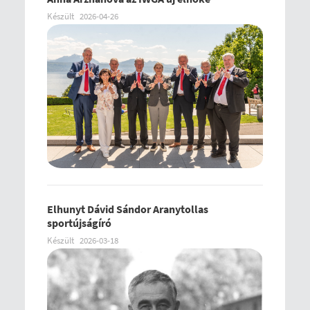
Készült
2026-04-26
Elhunyt Dávid Sándor Aranytollas
sportújságíró
Készült
2026-03-18