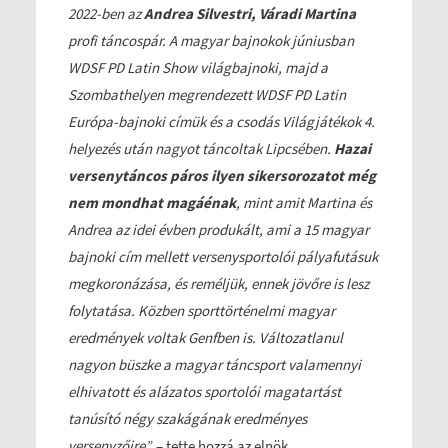
2022-ben az
Andrea Silvestri, Váradi Martina
profi táncospár. A magyar bajnokok júniusban
WDSF PD Latin Show világbajnoki, majd a
Szombathelyen megrendezett WDSF PD Latin
Európa-bajnoki címük és a csodás Világjátékok 4.
helyezés után nagyot táncoltak Lipcsében.
Hazai
versenytáncos páros ilyen sikersorozatot még
nem mondhat magáénak
, mint amit Martina és
Andrea az idei évben produkált, ami a 15 magyar
bajnoki cím mellett versenysportolói pályafutásuk
megkoronázása, és reméljük, ennek jövőre is lesz
folytatása. Közben sporttörténelmi magyar
eredmények voltak Genfben is. Változatlanul
nagyon büszke a magyar táncsport valamennyi
elhivatott és alázatos sportolói magatartást
tanúsító négy szakágának eredményes
versenyzőire
.” – tette hozzá az elnök.