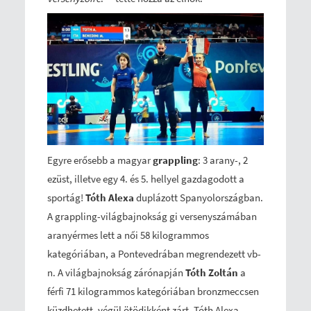
Egyre erősebb a magyar
grappling
: 3 arany-, 2
ezüst, illetve egy 4. és 5. hellyel gazdagodott a
sportág!
Tóth Alexa
duplázott Spanyolországban.
A grappling-világbajnokság gi versenyszámában
aranyérmes lett a női 58 kilogrammos
kategóriában, a Pontevedrában megrendezett vb-
n. A világbajnokság zárónapján
Tóth Zoltán
a
férfi 71 kilogrammos kategóriában bronzmeccsen
küzdhetett, végül ötödikként zárt. Tóth Alexa