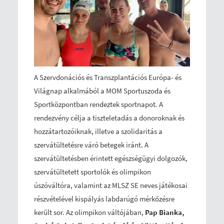
A Szervdonációs és Transzplantációs Európa- és
Világnap alkalmából a MOM Sportuszoda és
Sportközpontban rendeztek sportnapot. A
rendezvény célja a tiszteletadás a donoroknak és
hozzátartozóiknak, illetve a szolidaritás a
szervátültetésre váró betegek iránt. A
szervátültetésben érintett egészségügyi dolgozók,
szervátültetett sportolók és olimpikon
úszóváltóra, valamint az MLSZ SE neves játékosai
részvételével kispályás labdarúgó mérkőzésre
került sor. Az olimpikon váltójában,
Pap Bianka,