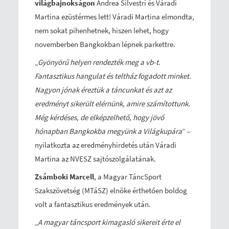
világbajnokságon
Andrea Silvestri és Váradi
Martina ezüstérmes lett! Váradi Martina elmondta,
nem sokat pihenhetnek, hiszen lehet, hogy
novemberben Bangkokban lépnek parkettre.
„
Gyönyörű helyen rendezték meg a vb-t.
Fantasztikus hangulat és teltház fogadott minket.
Nagyon jónak éreztük a táncunkat és azt az
eredményt sikerült elérnünk, amire számítottunk.
Még kérdéses, de elképzelhető, hogy jövő
hónapban Bangkokba megyünk a Világkupára
” –
nyilatkozta az eredményhirdetés után Váradi
Martina az NVESZ sajtószolgálatának.
Zsámboki Marcell
, a Magyar TáncSport
Szakszövetség (MTáSZ) elnöke érthetően boldog
volt a fantasztikus eredmények után.
„
A magyar táncsport kimagasló sikereit érte el