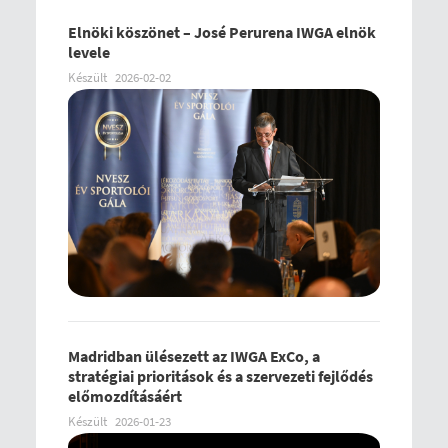
Elnöki köszönet – José Perurena IWGA elnök
levele
Készült
2026-02-02
Madridban ülésezett az IWGA ExCo, a
stratégiai prioritások és a szervezeti fejlődés
előmozdításáért
Készült
2026-01-23