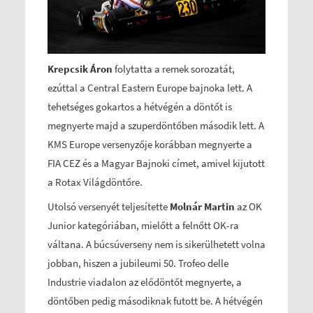
Krepcsik Áron
folytatta a remek sorozatát,
ezúttal a Central Eastern Europe bajnoka lett. A
tehetséges gokartos a hétvégén a döntőt is
megnyerte majd a szuperdöntőben második lett. A
KMS Europe versenyzője korábban megnyerte a
FIA CEZ és a Magyar Bajnoki címet, amivel kijutott
a Rotax Világdöntőre.
Utolsó versenyét teljesítette
Molnár Martin
az OK
Junior kategóriában, mielőtt a felnőtt OK-ra
váltana. A búcsúverseny nem is sikerülhetett volna
jobban, hiszen a jubileumi 50. Trofeo delle
Industrie viadalon az elődöntőt megnyerte, a
döntőben pedig másodiknak futott be. A hétvégén