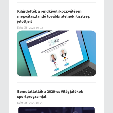
Kihirdették a rendkívüli közgyűlésen
megválasztandó további alelnöki tisztség
jelöltjeit
Készült
2026-07-13
Bemutattatták a 2029-es Világjátékok
sportprogramját
Készült
2026-04-26