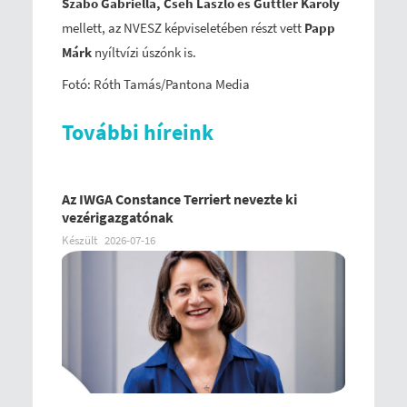
Szabó Gabriella, Cseh László és Güttler Károly
mellett, az NVESZ képviseletében részt vett
Papp
Márk
nyíltvízi úszónk is.
Fotó: Róth Tamás/Pantona Media
További híreink
Az IWGA Constance Terriert nevezte ki
vezérigazgatónak
Készült
2026-07-16