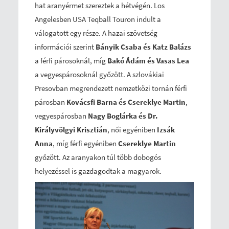
hat aranyérmet szereztek a hétvégén. Los
Angelesben USA Teqball Touron indult a
válogatott egy része. A hazai szövetség
információi szerint
Bányik Csaba és Katz Balázs
a férfi párosoknál, míg
Bakó Ádám és Vasas Lea
a vegyespárosoknál győzött. A szlovákiai
Presovban megrendezett nemzetközi tornán férfi
párosban
Kovácsfi Barna és Csereklye Martin
,
vegyespárosban
Nagy Boglárka és Dr.
Királyvölgyi Krisztián
, női egyéniben
Izsák
Anna
, míg férfi egyéniben
Csereklye Martin
győzött. Az aranyakon túl több dobogós
helyezéssel is gazdagodtak a magyarok.