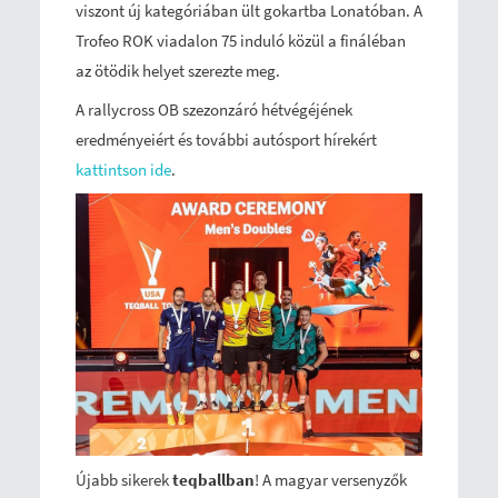
viszont új kategóriában ült gokartba Lonatóban. A
Trofeo ROK viadalon 75 induló közül a fináléban
az ötödik helyet szerezte meg.
A rallycross OB szezonzáró hétvégéjének
eredményeiért és további autósport hírekért
kattintson ide
.
Újabb sikerek
teqballban
! A magyar versenyzők