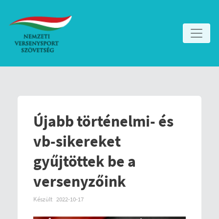
Újabb történelmi- és
vb-sikereket
gyűjtöttek be a
versenyzőink
Készült
2022-10-17