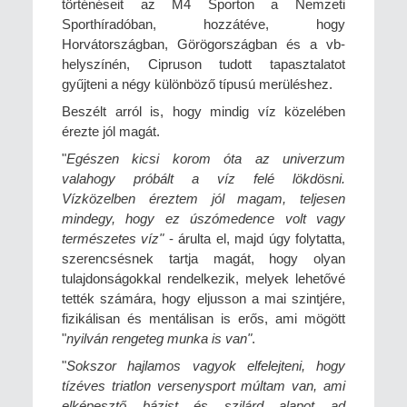
történéseit az M4 Sporton a Nemzeti
Sporthíradóban, hozzátéve, hogy
Horvátországban, Görögországban és a vb-
helyszínén, Cipruson tudott tapasztalatot
gyűjteni a négy különböző típusú merüléshez.
Beszélt arról is, hogy mindig víz közelében
érezte jól magát.
"
Egészen kicsi korom óta az univerzum
valahogy próbált a víz felé lökdösni.
Vízközelben éreztem jól magam, teljesen
mindegy, hogy ez úszómedence volt vagy
természetes víz"
- árulta el, majd úgy folytatta,
szerencsésnek tartja magát, hogy olyan
tulajdonságokkal rendelkezik, melyek lehetővé
tették számára, hogy eljusson a mai szintjére,
fizikálisan és mentálisan is erős, ami mögött
"
nyilván rengeteg munka is van"
.
"
Sokszor hajlamos vagyok elfelejteni, hogy
tízéves triatlon versenysport múltam van, ami
elképesztő bázist és szilárd alapot ad