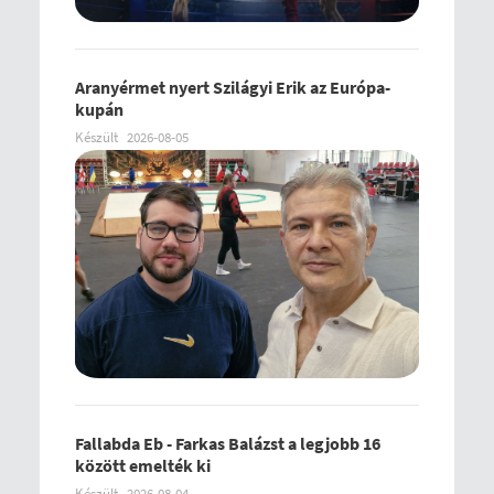
Aranyérmet nyert Szilágyi Erik az Európa-
kupán
Készült
2026-08-05
Fallabda Eb - Farkas Balázst a legjobb 16
között emelték ki
Készült
2026-08-04