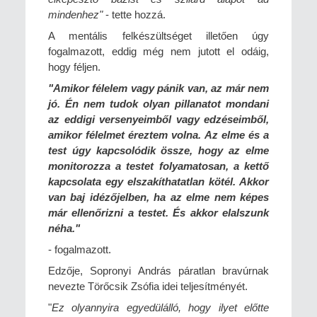
mindenhez"
- tette hozzá.
A mentális felkészültséget illetően úgy
fogalmazott, eddig még nem jutott el odáig,
hogy féljen.
"Amikor félelem vagy pánik van, az már nem
jó. Én nem tudok olyan pillanatot mondani
az eddigi versenyeimből vagy edzéseimből,
amikor félelmet éreztem volna. Az elme és a
test úgy kapcsolódik össze, hogy az elme
monitorozza a testet folyamatosan, a kettő
kapcsolata egy elszakíthatatlan kötél. Akkor
van baj idézőjelben, ha az elme nem képes
már ellenőrizni a testet. És akkor elalszunk
néha."
- fogalmazott.
Edzője, Sopronyi András páratlan bravúrnak
nevezte Törőcsik Zsófia idei teljesítményét.
"
Ez olyannyira egyedülálló, hogy ilyet előtte