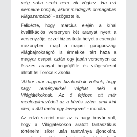
még soha senki nem vitt véghez. Ha ezt
elemekre bontjuk, akkor mindegyik önmagában
világszenzáció" -
szögezte le.
Felidézte, hogy március elején a kínai
kvalifikációs versenyen két aranyat nyert a
versenyzője, ezzel biztosította helyét a csengtui
mezőnyben, majd a májusi, görögországi
világbajnokságról is érmekkel tért haza a
magyar csapat, aztán egy japán versenyen az
összes aranyat begyűjtötte és világcsúcsot
állított fel Törőcsik Zsófia.
"
Akkor már nagyon bizakodóak voltunk, hogy
nagy reményekkel vághat neki a
Világjátékoknak. Az ő fejében ott már
megfogalmazódott az a bűvös szám, amit kint
elért, a 300 méter egy levegővel"
- mondta.
Az edző szerint már az is nagy bravúr volt,
hogy a Világjátékokon aratott fantasztikus
történelmi siker után tanítványa újoncként,