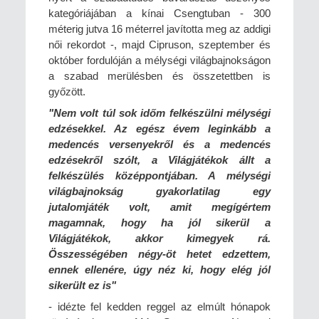
kategóriájában a kínai Csengtuban - 300
méterig jutva 16 méterrel javította meg az addigi
női rekordot -, majd Cipruson, szeptember és
október fordulóján a mélységi világbajnokságon
a szabad merülésben és összetettben is
győzött.
"Nem volt túl sok időm felkészülni mélységi
edzésekkel. Az egész évem leginkább a
medencés versenyekről és a medencés
edzésekről szólt, a Világjátékok állt a
felkészülés középpontjában. A mélységi
világbajnokság gyakorlatilag egy
jutalomjáték volt, amit megígértem
magamnak, hogy ha jól sikerül a
Világjátékok, akkor kimegyek rá.
Összességében négy-öt hetet edzettem,
ennek ellenére, úgy néz ki, hogy elég jól
sikerült ez is"
- idézte fel kedden reggel az elmúlt hónapok