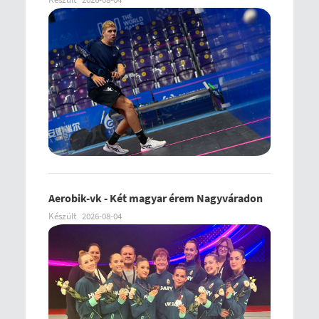
Aerobik-vk - Két magyar érem Nagyváradon
Készült
2026-08-04