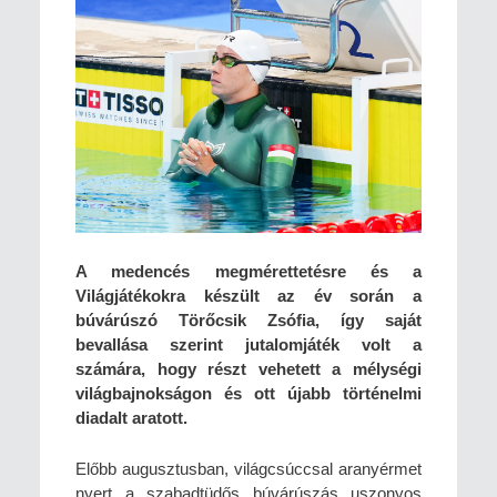
A medencés megmérettetésre és a
Világjátékokra készült az év során a
búvárúszó Törőcsik Zsófia, így saját
bevallása szerint jutalomjáték volt a
számára, hogy részt vehetett a mélységi
világbajnokságon és ott újabb történelmi
diadalt aratott.
Előbb augusztusban, világcsúccsal aranyérmet
nyert a szabadtüdős búvárúszás uszonyos