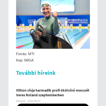
Forrás: MTI
Kép: IWGA
További híreink
Itthon vívja harmadik profi ökölvívó meccsét
Veres Roland szeptemberben
Készült
2026-08-07