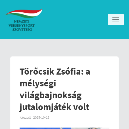
Törőcsik Zsófia: a
mélységi
világbajnokság
jutalomjáték volt
Készült
2025-10-15