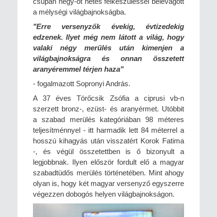
csupán négy-öt hetes felkészüléssel belevágott
a mélységi világbajnokságba.
"Erre versenyzők évekig, évtizedekig
edzenek. Ilyet még nem látott a világ, hogy
valaki négy merülés után kimenjen a
világbajnokságra és onnan összetett
aranyéremmel térjen haza"
- fogalmazott Sopronyi András.
A 37 éves Törőcsik Zsófia a ciprusi vb-n
szerzett bronz-, ezüst- és aranyérmet. Utóbbit
a szabad merülés kategóriában 98 méteres
teljesítménnyel - itt harmadik lett 84 méterrel a
hosszú kihagyás után visszatért Korok Fatima
-, és végül összetettben is ő bizonyult a
legjobbnak. Ilyen először fordult elő a magyar
szabadtüdős merülés történetében. Mint ahogy
olyan is, hogy két magyar versenyző egyszerre
végezzen dobogós helyen világbajnokságon.