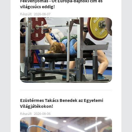
Fekvenyomás - Öt Európa-bajnoki cím és
világcsúcs eddig!
Készült
2026-08-07
Ezüstérmes Takács Benedek az Egyetemi
Világjátékokon!
Készült
2026-08-06