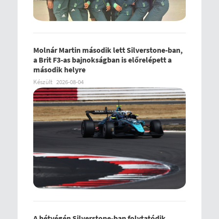
Molnár Martin második lett Silverstone-ban,
a Brit F3-as bajnokságban is előrelépett a
második helyre
Készült
2026-08-04
A hétvégén Silverstone-ban folytatódik