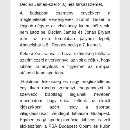
Declan James-szel (49.) néz farkasszemet.
A budapesti esemény egyébként a
meglepetések versenyének számít, hiszen a
legjobb négybe az első négy kiemeltből senki
nem jutott be. Declan James és Jonah Bryant
már az első fordulóban pályára lépett,
Abouelghar a 6., Rooney pedig a 7. kiemelt.
Kékesi Zsuzsanna, a hazai szövetség főtitkára
szerint ezzel a versennyel az volt a céljuk, hogy
jobban ráirányítsák a figyelmet az olimpiai
státuszt kapó sportágra.
„Hatalmas felelősség és nagy megtiszteltetés
egy ilyen rangos versenyt megrendezni. A
szervező bizottság tagjainak nevében
mondhatom, hogy sokat tettünk az elmúlt
időszakban azért, hogy a sportág
világklasszisait vendégül láthassa Budapest.
Egyben nagy sportdiplomáciai kihívás is volt
előkészíteni a PSA Budapest Opent, és külön