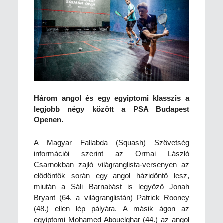
Három angol és egy egyiptomi klasszis a
legjobb négy között a PSA Budapest
Openen.
A Magyar Fallabda (Squash) Szövetség
információi szerint az Ormai László
Csarnokban zajló világranglista-versenyen az
elődöntők során egy angol házidöntő lesz,
miután a Sáli Barnabást is legyőző Jonah
Bryant (64. a világranglistán) Patrick Rooney
(48.) ellen lép pályára. A másik ágon az
egyiptomi Mohamed Abouelghar (44.) az angol