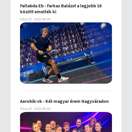
Fallabda Eb - Farkas Balázst a legjobb 16
között emelték ki
Készült
2026-08-04
Aerobik-vk - Két magyar érem Nagyváradon
Készült
2026-08-04