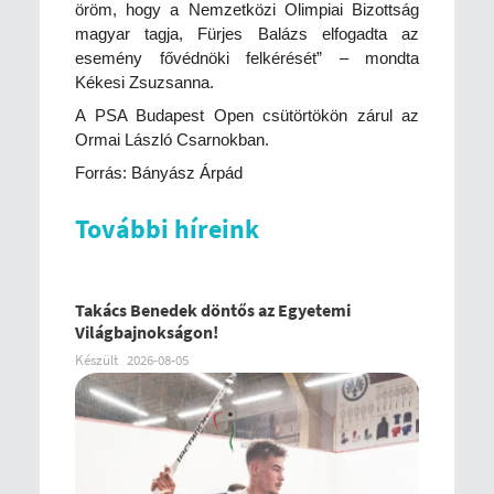
öröm, hogy a Nemzetközi Olimpiai Bizottság
magyar tagja, Fürjes Balázs elfogadta az
esemény fővédnöki felkérését” – mondta
Kékesi Zsuzsanna.
A PSA Budapest Open csütörtökön zárul az
Ormai László Csarnokban.
Forrás: Bányász Árpád
További híreink
Takács Benedek döntős az Egyetemi
Világbajnokságon!
Készült
2026-08-05