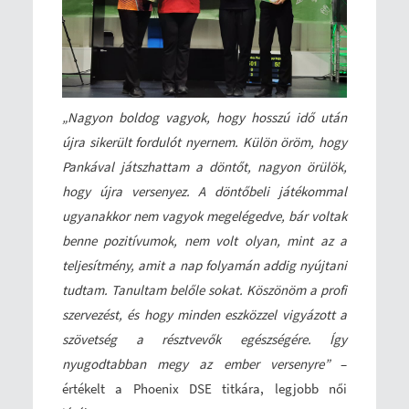
„Nagyon boldog vagyok, hogy hosszú idő után
újra sikerült fordulót nyernem. Külön öröm, hogy
Pankával játszhattam a döntőt, nagyon örülök,
hogy újra versenyez. A döntőbeli játékommal
ugyanakkor nem vagyok megelégedve, bár voltak
benne pozitívumok, nem volt olyan, mint az a
teljesítmény, amit a nap folyamán addig nyújtani
tudtam. Tanultam belőle sokat. Köszönöm a profi
szervezést, és hogy minden eszközzel vigyázott a
szövetség a résztvevők egészségére. Így
nyugodtabban megy az ember versenyre”
–
értékelt a Phoenix DSE titkára, legjobb női