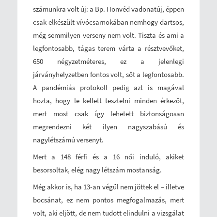
számunkra volt új: a Bp. Honvéd vadonatúj, éppen
csak elkészült vívócsarnokában nemhogy dartsos,
még semmilyen verseny nem volt. Tiszta és ami a
legfontosabb, tágas terem várta a résztvevőket,
650 négyzetméteres, ez a jelenlegi
járványhelyzetben fontos volt, sőt a legfontosabb.
A pandémiás protokoll pedig azt is magával
hozta, hogy le kellett tesztelni minden érkezőt,
mert most csak így lehetett biztonságosan
megrendezni két ilyen nagyszabású és
nagylétszámú versenyt.
Mert a 148 férfi és a 16 női induló, akiket
besorsoltak, elég nagy létszám mostanság.
Még akkor is, ha 13-an végül nem jöttek el – illetve
bocsánat, ez nem pontos megfogalmazás, mert
volt, aki eljött, de nem tudott elindulni a vizsgálat