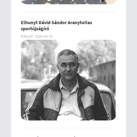
Elhunyt Dávid Sándor Aranytollas
sportújságíró
Készült
2026-03-18