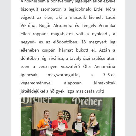
A nőknél sem a pontverseny legelején állók egyike
bizonyult szombaton a legjobbnak: Erdei Nóra
végzett az élen, aki a második kiemelt Laczi
Viktória, Bogár Alexandra és Tengely Veronika
ellen roppant magabiztos volt a nyolcad-, a
negyed- és az elődöntőben, 18 megnyert leg
ellenében csupán hármat bukott el. Aztán a
döntőben régi riválisa, a tavaly őszi szülése után
ezen a versenyen visszatérő Ölei Annamária
igencsak megszorongatta, a 7–6-os
végeredménnyel alaposan kimaxolták
játékidejüket a hölgyek. Izgalmas csata volt!