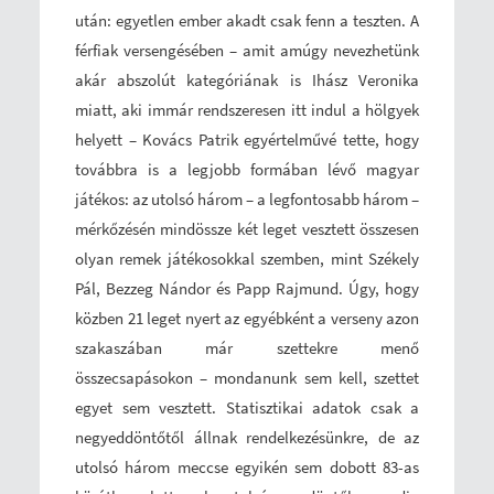
után: egyetlen ember akadt csak fenn a teszten. A
férfiak versengésében – amit amúgy nevezhetünk
akár abszolút kategóriának is Ihász Veronika
miatt, aki immár rendszeresen itt indul a hölgyek
helyett – Kovács Patrik egyértelművé tette, hogy
továbbra is a legjobb formában lévő magyar
játékos: az utolsó három – a legfontosabb három –
mérkőzésén mindössze két leget vesztett összesen
olyan remek játékosokkal szemben, mint Székely
Pál, Bezzeg Nándor és Papp Rajmund. Úgy, hogy
közben 21 leget nyert az egyébként a verseny azon
szakaszában már szettekre menő
összecsapásokon – mondanunk sem kell, szettet
egyet sem vesztett. Statisztikai adatok csak a
negyeddöntőtől állnak rendelkezésünkre, de az
utolsó három meccse egyikén sem dobott 83-as