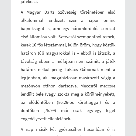
játékosa.
A Magyar Darts Szövetség történetében első
alkalommal rendezett ezen a napon online
bajnokságot is, ami egy háromfordulós sorozat
első állomása volt. Szervezői szempontból remek,
kerek 16 fős létszámmal, külön öröm, hogy köztük
határon túli magyarokkal is – ebből is látszik, a
távolság ebben a műfajban nem számít, a játék
határok nélkül pedig Takács Gábornak ment a
legjobban, aki magabiztosan masírozott végig a
mezőnyön otthon dartsozva. Meccsről meccsre
lendült bele (vagy szokta meg a körülményeket),
az elődöntőben (86.26-os körátlaggal) és a
döntőben (75.99) már csak egy-egy leget
engedélyezett ellenfelének.
A nap másik két győzteséhez hasonlóan ő is