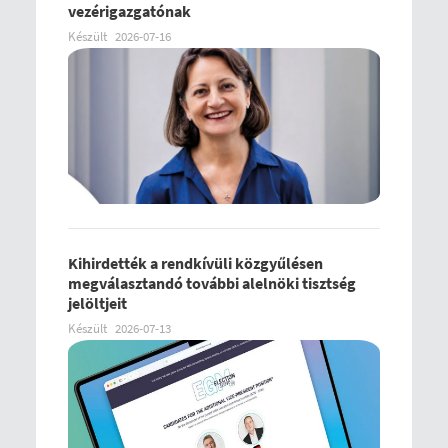
vezérigazgatónak
Készült
2026-07-16
Kihirdették a rendkívüli közgyűlésen
megválasztandó további alelnöki tisztség
jelöltjeit
Készült
2026-07-13