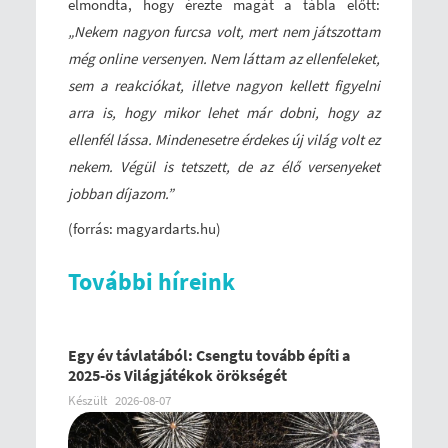
elmondta, hogy érezte magát a tábla előtt:
„Nekem nagyon furcsa volt, mert nem játszottam
még online versenyen. Nem láttam az ellenfeleket,
sem a reakciókat, illetve nagyon kellett figyelni
arra is, hogy mikor lehet már dobni, hogy az
ellenfél lássa. Mindenesetre érdekes új világ volt ez
nekem. Végül is tetszett, de az élő versenyeket
jobban díjazom.”
(forrás: magyardarts.hu)
További híreink
Egy év távlatából: Csengtu tovább építi a
2025-ös Világjátékok örökségét
Készült
2026-08-07