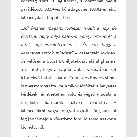
körátlag alatt, a legutolsón, a döntőben pedig
parádézott: 93.94-es körátlagot és 103.81-es első
kilencnyilas átlagot ért el.
„Jól éreztem magam. Nehezen indult a nap, de
éreztem, hogy folyamatosan ahogy erősödött a
játék, úgy erősödtem én is. Éreztem, hogy a
kezemben tartok mindent”
– összegzett röviden,
de velősen a Sport DC éljátékosa, aki alighanem
arra utalt, hogy a nap korábbi szakaszában két
feltörekvő fiatal, Lakatos Gergely és Kovács Álmos
is megszorongatta, de amikor eldőltek a lényeges
kérdések, érinthetetlen volt, és végső diadala a
ranglista harmadik helyére repítette. A
kilencedikről, vagyis nagyot ugrott előre, ami jól
fog jönni majd a következő forduló sorsolásakor a
kiemelésnél.