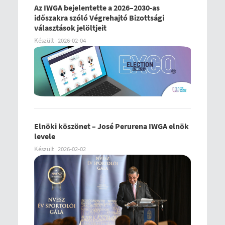
Az IWGA bejelentette a 2026–2030-as
időszakra szóló Végrehajtó Bizottsági
választások jelöltjeit
Készült
2026-02-04
Elnöki köszönet – José Perurena IWGA elnök
levele
Készült
2026-02-02