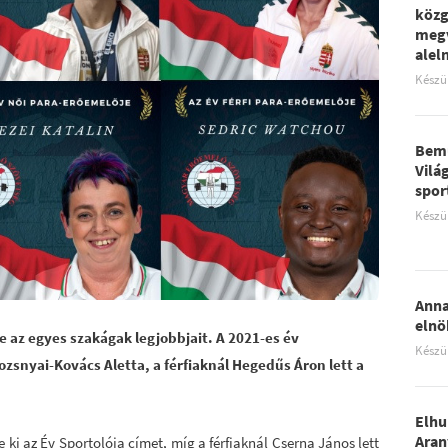
közg
megv
aleln
Készü
Bemu
Vilá
spor
Készü
Anna
elnö
 az egyes szakágak legjobbjait. A 2021-es év
Készü
zsnyai-Kovács Aletta, a férfiaknál Hegedűs Áron lett a
Elhu
Aran
i az Év Sportolója címet, míg a férfiaknál Cserna János lett