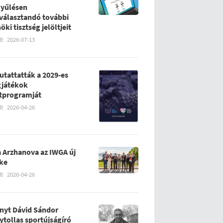
yűlésen
álasztandó további
öki tisztség jelöltjeit
lt
2026-07-13
tattatták a 2029-es
gjátékok
tprogramját
lt
2026-04-26
 Arzhanova az IWGA új
ke
lt
2026-04-26
nyt Dávid Sándor
ytollas sportújságíró