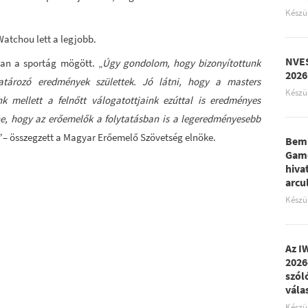
Készü
Watchou lett a legjobb.
NVES
an a sportág mögött. „
Úgy gondolom, hogy bizonyítottunk
2026
atározó eredmények születtek. Jó látni, hogy a masters
Készü
nk mellett a felnőtt válogatottjaink ezúttal is eredményes
ne, hogy az erőemelők a folytatásban is a legeredményesebb
”
– összegzett a Magyar Erőemelő Szövetség elnöke.
Bemu
Game
hiva
arcu
Készü
Az I
2026
szól
vála
Készü