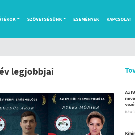
ÁTÉKOK
SZÖVETSÉGÜNK
ESEMÉNYEK
KAPCSOLAT
év legjobbjai
To
Az I
neve
vezé
Készü
Kihi