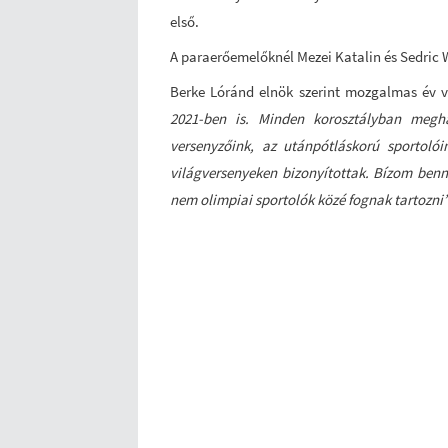
első.
A paraerőemelőknél Mezei Katalin és Sedric 
Berke Lóránd elnök szerint mozgalmas év v
2021-ben is. Minden korosztályban megh
versenyzőink, az utánpótláskorú sportolói
világversenyeken bizonyítottak. Bízom ben
nem olimpiai sportolók közé fognak tartozni