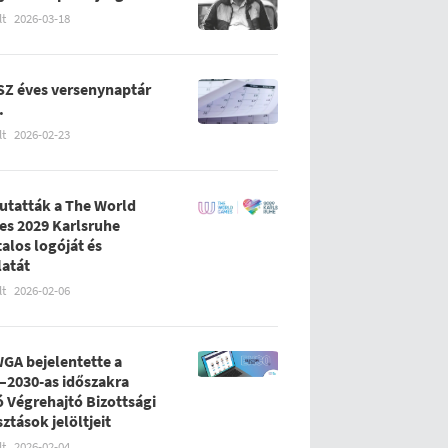
lt
2026-03-18
Z éves versenynaptár
.
lt
2026-02-23
tatták a The World
s 2029 Karlsruhe
talos logóját és
latát
lt
2026-02-06
WGA bejelentette a
–2030-as időszakra
ó Végrehajtó Bizottsági
sztások jelöltjeit
lt
2026-02-04