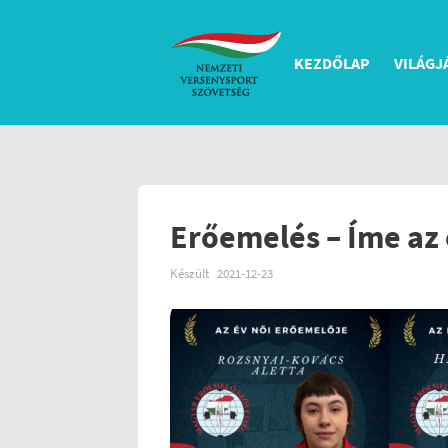
KEZDŐLAP
VILÁGJ
Erőemelés – Íme az 
Készült
2021-12-23