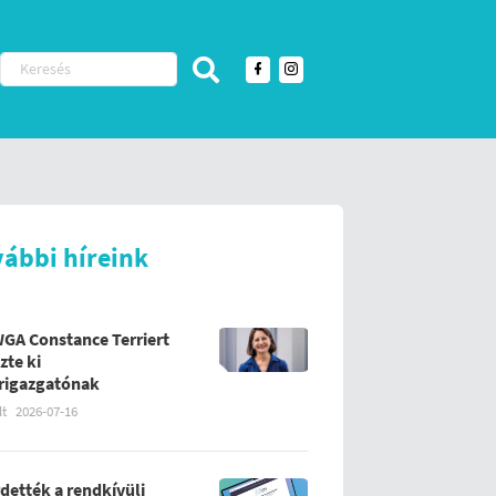
vábbi híreink
WGA Constance Terriert
zte ki
rigazgatónak
lt
2026-07-16
rdették a rendkívüli