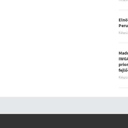
Elnö
Peru
Készü
Madr
IWGA
prio
fejl
Készü