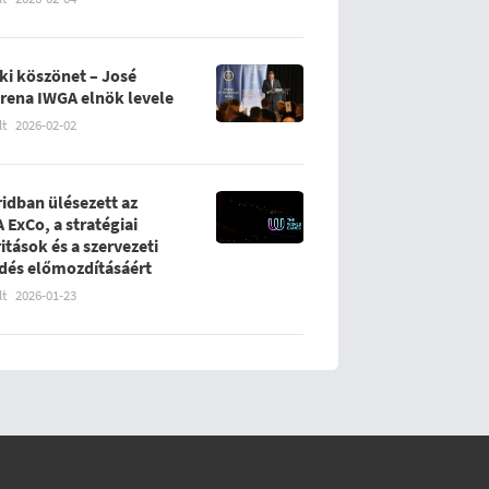
ki köszönet – José
rena IWGA elnök levele
lt
2026-02-02
idban ülésezett az
 ExCo, a stratégiai
ritások és a szervezeti
ődés előmozdításáért
lt
2026-01-23