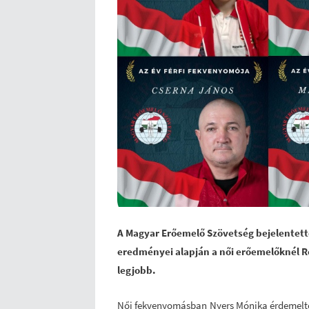
A Magyar Erőemelő Szövetség bejelentette
eredményei alapján a női erőemelőknél Ro
legjobb.
Női fekvenyomásban Nyers Mónika érdemelte k