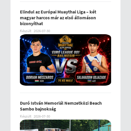
Elindul az Európai Muaythai Liga – két
magyar harcos már az első állomáson
bizonyíthat
Készült
2026-07-30
Duró István Memoriál Nemzetközi Beach
Sambo bajnokság
Készült
2026-07-30