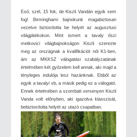
Eső, szél, 15 fok, de Kiszli Vandán egyik sem
fog! Birminghami bajnokunk magabiztosan
vezetve biztosította be helyét az augusztusi
világjátékokon. Mint ismert a tavaly őszi
metkovici világbajnokságon Kiszli szerezte
meg az országnak a kvalifikációt női K1-ben,
ám az MKKSZ válogatási szabályzatának
értelmében két győzelem kell annak, aki majd a
tényleges indulója lesz hazánknak. Ebből az
egyik a tavalyi vb, a másik pedig ez a válogató.
Ennek értelmében a szombati versenyen Kiszli
Vanda volt előnyben, aki igazolva klasszisát,
bebiztosította helyét az utazó csapatban.