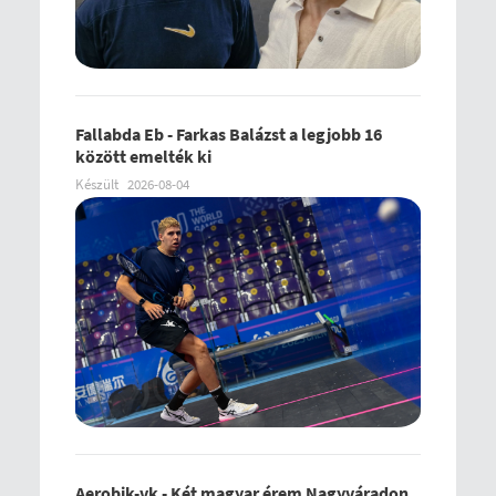
Fallabda Eb - Farkas Balázst a legjobb 16
között emelték ki
Készült
2026-08-04
Aerobik-vk - Két magyar érem Nagyváradon