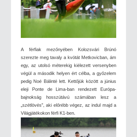
A férfiak mezőnyében Kolozsvári Brúnó
szerezte meg tavaly a kvótát Metkovicban, ám
egy, az utolsó méterekig kiélezett versenyben
végül a második helyen ért célba, a győzelem
pedig Noé Bálinté lett. Kettőjük között a június
eleji Ponte de Lima-ban rendezett Európa-
bajnokság hosszútávú számában lesz a
„szétlövés”, aki előrébb végez, az indul majd a
Világjátékokon férfi K1-ben.