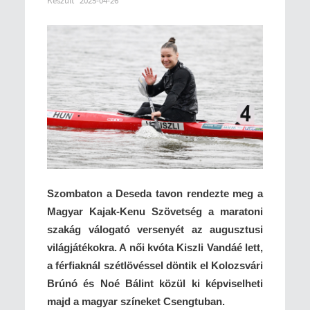
Készült
2025-04-26
Szombaton a Deseda tavon rendezte meg a
Magyar Kajak-Kenu Szövetség a maratoni
szakág válogató versenyét az augusztusi
világjátékokra. A női kvóta Kiszli Vandáé lett,
a férfiaknál szétlövéssel döntik el Kolozsvári
Brúnó és Noé Bálint közül ki képviselheti
majd a magyar színeket Csengtuban.