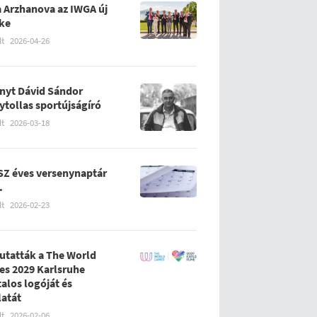
 Arzhanova az IWGA új
ke
lt
2026-04-26
nyt Dávid Sándor
ytollas sportújságíró
lt
2026-03-18
Z éves versenynaptár
.
lt
2026-02-23
tatták a The World
s 2029 Karlsruhe
talos logóját és
latát
lt
2026-02-06