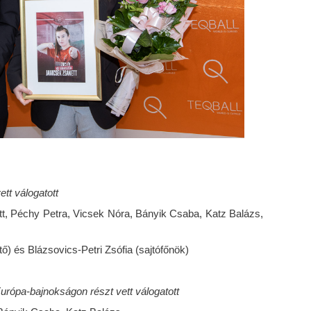
tt válogatott
tt, Péchy Petra, Vicsek Nóra, Bányik Csaba, Katz Balázs,
ő) és Blázsovics-Petri Zsófia (sajtófőnök)
rópa-bajnokságon részt vett válogatott