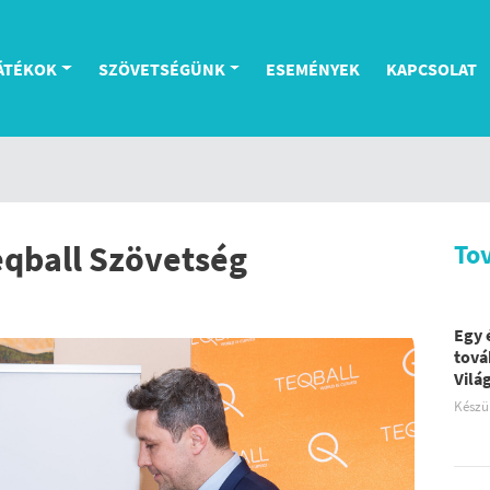
ÁTÉKOK
SZÖVETSÉGÜNK
ESEMÉNYEK
KAPCSOLAT
eqball Szövetség
To
Egy 
tová
Vilá
Készü