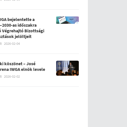
WGA bejelentette a
–2030-as időszakra
ó Végrehajtó Bizottsági
sztások jelöltjeit
lt
2026-02-04
ki köszönet – José
rena IWGA elnök levele
lt
2026-02-02