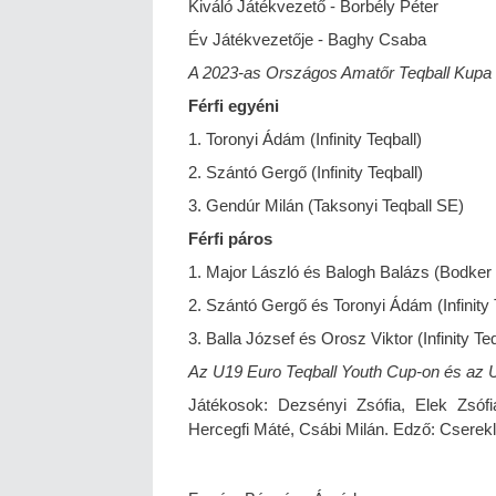
Kiváló Játékvezető - Borbély Péter
Év Játékvezetője - Baghy Csaba
A 2023-as Országos Amatőr Teqball Kupa S
Férfi egyéni
1. Toronyi Ádám (Infinity Teqball)
2. Szántó Gergő (Infinity Teqball)
3. Gendúr Milán (Taksonyi Teqball SE)
Férfi páros
1. Major László és Balogh Balázs (Bodker
2. Szántó Gergő és Toronyi Ádám (Infinity 
3. Balla József és Orosz Viktor (Infinity Teq
Az U19 Euro Teqball Youth Cup-on és az 
Játékosok: Dezsényi Zsófia, Elek Zsófi
Hercegfi Máté, Csábi Milán. Edző: Cserekl