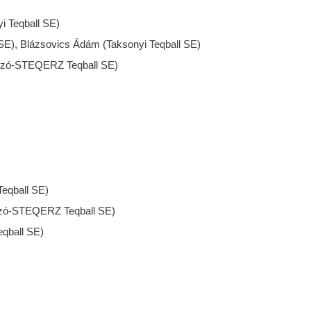
i Teqball SE)
SE), Blázsovics Ádám (Taksonyi Teqball SE)
ozó-STEQERZ Teqball SE)
Teqball SE)
zó-STEQERZ Teqball SE)
eqball SE)