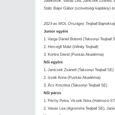
Játékosok: Vasas Lea, Janicsek Zsanett,
Stáb: Bajor Gábor (szövetségi kapitány) és
2023-as MOL Országos Teqball Bajnokság 
Junior egyéni
1. Varga Dániel Botond (Taksonyi Teqball 
2. Hercegfi Máté (Infinity Teqball)
3. Kontra Dávid (Puskás Akadémia)
Női egyéni
1. Janicsek Zsanett (Taksonyi Teqball SE)
2. Izsák Anna (Puskás Akadémia)
3. Ács Krisztina (Taksonyi Teqball SE)
Női páros
1. Péchy Petra, Vicsek Nóra (Halmozó-S
2. Vasas Lea (Agroméra Teqball SE), Jani