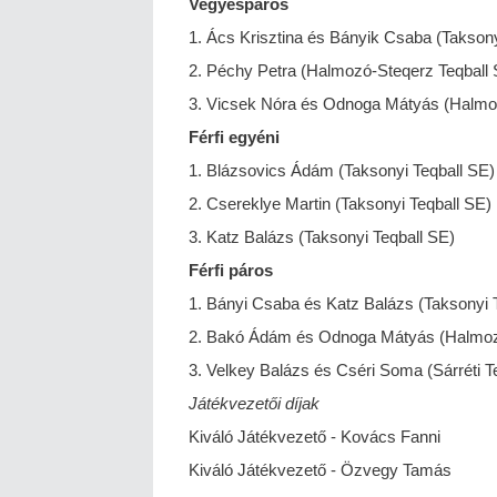
Vegyespáros
1. Ács Krisztina és Bányik Csaba (Taksony
2. Péchy Petra (Halmozó-Steqerz Teqball 
3. Vicsek Nóra és Odnoga Mátyás (Halm
Férfi egyéni
1. Blázsovics Ádám (Taksonyi Teqball SE)
2. Csereklye Martin (Taksonyi Teqball SE)
3. Katz Balázs (Taksonyi Teqball SE)
Férfi páros
1. Bányi Csaba és Katz Balázs (Taksonyi 
2. Bakó Ádám és Odnoga Mátyás (Halmo
3. Velkey Balázs és Cséri Soma (Sárréti T
Játékvezetői díjak
Kiváló Játékvezető - Kovács Fanni
Kiváló Játékvezető - Özvegy Tamás