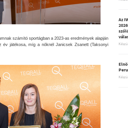
Az I
2026
szól
vála
kumnak számító sportágban a 2023-as eredmények alapján
Készü
az év játékosa, míg a nőknél Janicsek Zsanett (Taksonyi
Elnö
Peru
Készü