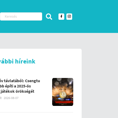
vábbi híreink
év távlatából: Csengtu
bb építi a 2025-ös
gjátékok örökségét
lt
2026-08-07