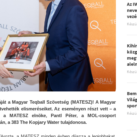
Az I
neve
vezé
Készü
Kihi
közg
megv
aleln
Készü
Bemu
Vilá
áját a Magyar Teqball Szövetség (MATESZ)! A Magyar
spor
átvehették elismeréseiket. Az eseményen részt vett – a
Készü
k, a MATESZ elnöke, Pantl Péter, a MOL-csoport
án, a 383 The Kopjary Water tulajdonosa.
súlyozta, a MATESZ minden évben díjazza a legjobbakat.