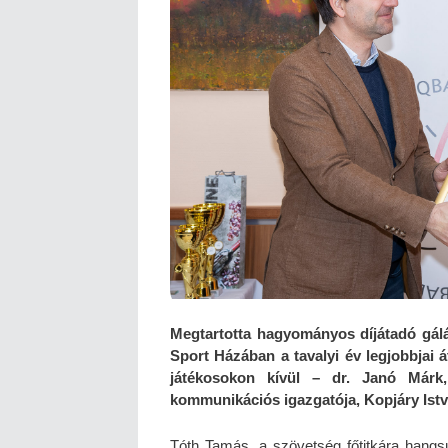
Megtartotta hagyományos díjátadó gál
Sport Házában a tavalyi év legjobbjai 
játékosokon kívül – dr. Janó Már
kommunikációs igazgatója, Kopjáry Istv
Tóth Tamás, a szövetség főtitkára hang