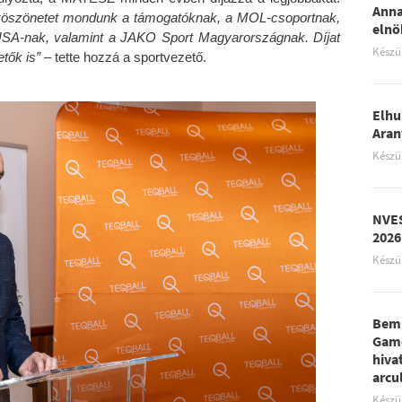
Anna
n köszönetet mondunk a támogatóknak, a MOL-csoportnak,
elnö
SA-nak, valamint a JAKO Sport Magyarországnak. Díjat
Készü
tők is”
– tette hozzá a sportvezető.
Elhu
Aran
Készü
NVES
2026
Készü
Bemu
Game
hiva
arcu
Készü