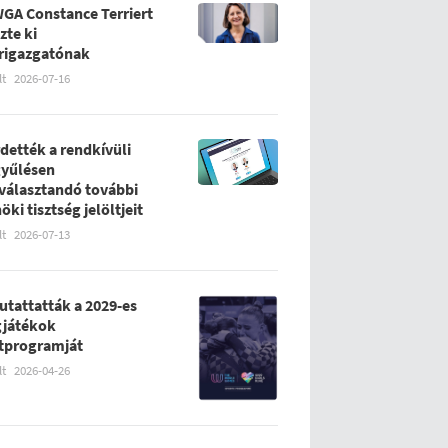
WGA Constance Terriert
zte ki
rigazgatónak
lt
2026-07-16
rdették a rendkívüli
yűlésen
álasztandó további
öki tisztség jelöltjeit
lt
2026-07-13
tattatták a 2029-es
gjátékok
tprogramját
lt
2026-04-26