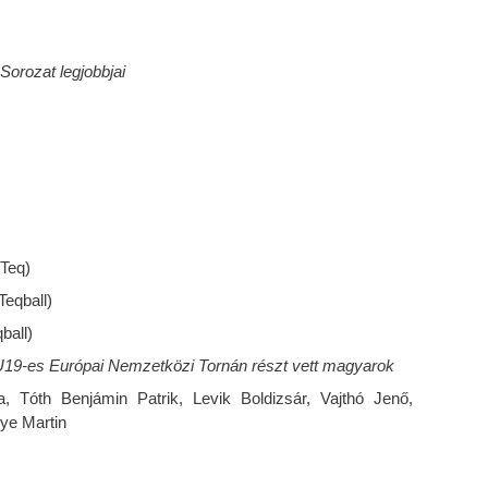
orozat legjobbjai
 Teq)
Teqball)
ball)
U19-es Európai Nemzetközi Tornán részt vett magyarok
a, Tóth Benjámin Patrik, Levik Boldizsár, Vajthó Jenő,
ye Martin