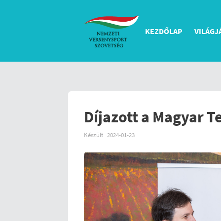
KEZDŐLAP
VILÁGJ
Díjazott a Magyar T
Készült
2024-01-23