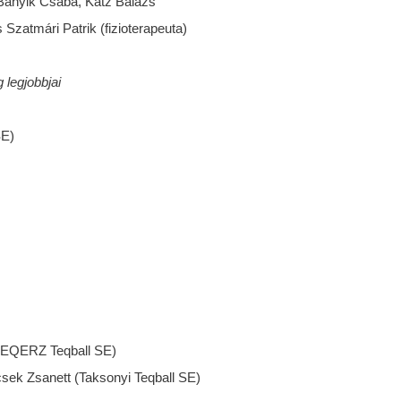
 Bányik Csaba, Katz Balázs
 Szatmári Patrik (fizioterapeuta)
legjobbjai
SE)
TEQERZ Teqball SE)
csek Zsanett (Taksonyi Teqball SE)