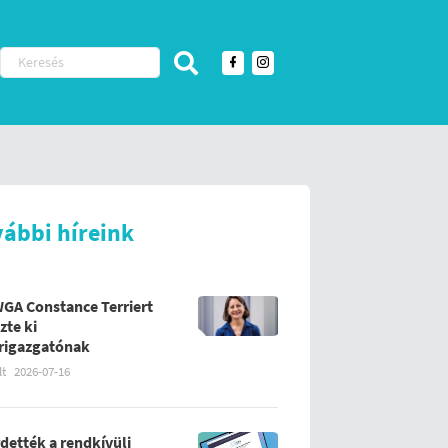
vábbi híreink
WGA Constance Terriert
zte ki
rigazgatónak
lt
2026-07-16
rdették a rendkívüli