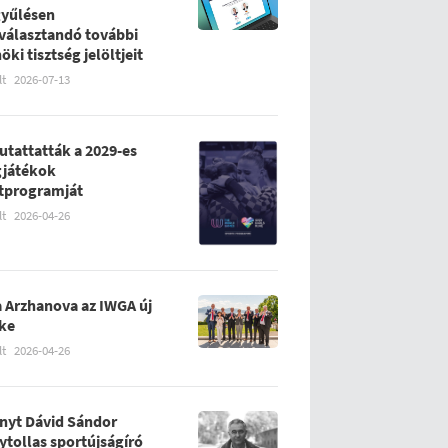
yűlésen
álasztandó további
öki tisztség jelöltjeit
lt
2026-07-13
tattatták a 2029-es
gjátékok
tprogramját
lt
2026-04-26
 Arzhanova az IWGA új
ke
lt
2026-04-26
nyt Dávid Sándor
ytollas sportújságíró