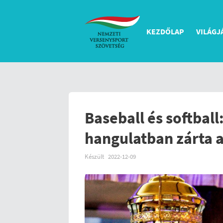
KEZDŐLAP
VILÁGJ
Baseball és softball
hangulatban zárta a
Készült
2022-12-09