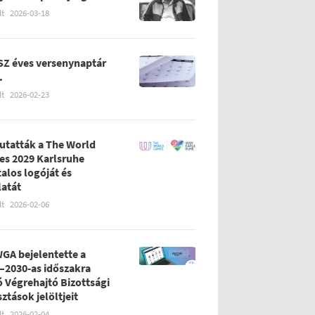
lt
2026-03-18
Z éves versenynaptár
.
lt
2026-02-23
tatták a The World
s 2029 Karlsruhe
talos logóját és
latát
lt
2026-02-06
WGA bejelentette a
–2030-as időszakra
ó Végrehajtó Bizottsági
sztások jelöltjeit
lt
2026-02-04