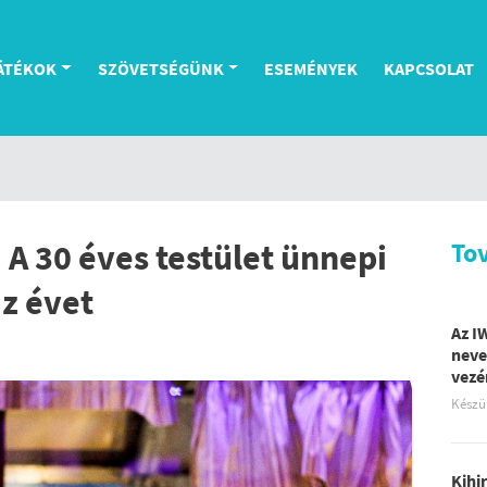
ÁTÉKOK
SZÖVETSÉGÜNK
ESEMÉNYEK
KAPCSOLAT
: A 30 éves testület ünnepi
To
z évet
Az I
neve
vezé
Készü
Kihi