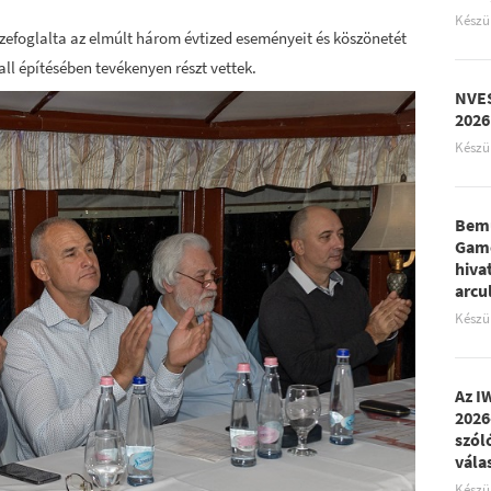
Készü
zefoglalta az elmúlt három évtized eseményeit és köszönetét
ll építésében tevékenyen részt vettek.
NVES
2026
Készü
Bemu
Game
hiva
arcu
Készü
Az I
2026
szól
vála
Készü