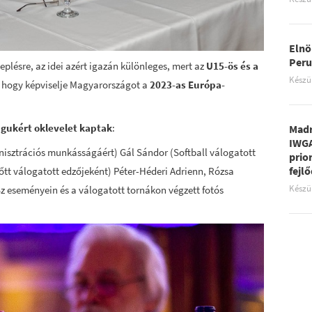
Elnö
Peru
plésre, az idei azért igazán különleges, mert az
U15-ös és a
Készü
a, hogy képviselje Magyarországot a
2023-as Európa-
águkért oklevelet kaptak
:
Madr
IWGA
sztrációs munkásságáért) Gál Sándor (Softball válogatott
prio
fejl
őtt válogatott edzőjeként) Péter-Héderi Adrienn, Rózsa
Készü
z eseményein és a válogatott tornákon végzett fotós