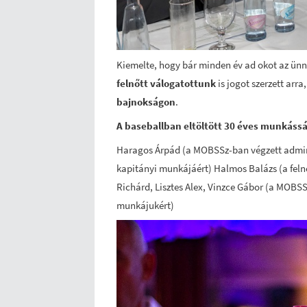
Kiemelte, hogy bár minden év ad okot az ünne
felnőtt válogatottunk
is jogot szerzett arr
bajnokságon
.
A baseballban eltöltött 30 éves munkáss
Haragos Árpád (a MOBSSz-ban végzett admini
kapitányi munkájáért) Halmos Balázs (a feln
Richárd, Lisztes Alex, Vinzce Gábor (a MOBSS
munkájukért)