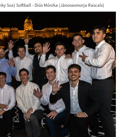
nky Sox) Softball - Diós Mónika (Jánossomorja Rascals)