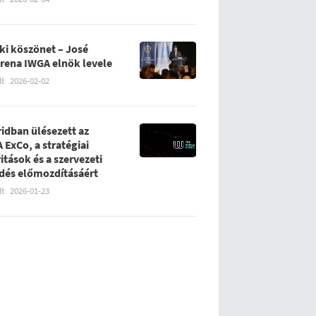
ki köszönet – José
rena IWGA elnök levele
lt
2026-02-02
idban ülésezett az
 ExCo, a stratégiai
ritások és a szervezeti
ődés előmozdításáért
lt
2026-01-23