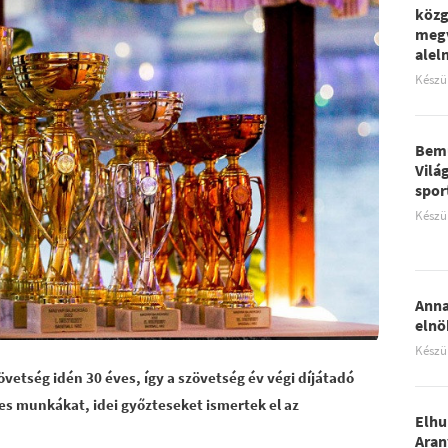
közg
megv
aleln
Készü
Bemu
Vilá
spor
Készü
Anna
elnö
Készü
övetség idén 30 éves, így a szövetség év végi díjátadó
des munkákat, idei győzteseket ismertek el az
Elhu
Aran