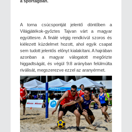
a sportágban.
A torna csúcspontját jelentő döntőben a
Világjátékok-győztes Tajvan várt a magyar
együttesre. A finálé végig rendkívül szoros és
kiélezett küzdelmet hozott, ahol egyik csapat
sem tudott jelentős előnyt kialakítani. A hajrában
azonban a magyar válogatott megőrizte
higgadtságát, és végül 9:8 arányban felülmúlta
riválisát, megszerezve ezzel az aranyérmet.