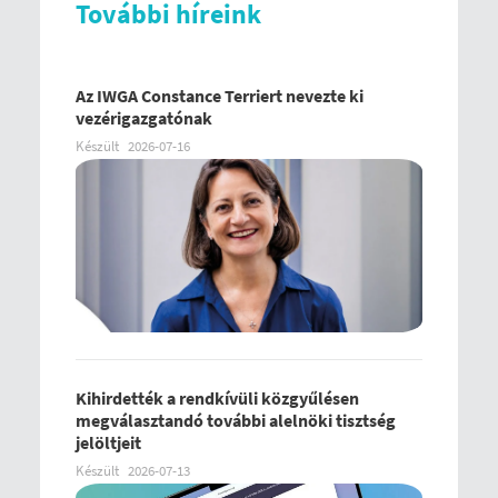
További híreink
Az IWGA Constance Terriert nevezte ki
vezérigazgatónak
Készült
2026-07-16
Kihirdették a rendkívüli közgyűlésen
megválasztandó további alelnöki tisztség
jelöltjeit
Készült
2026-07-13