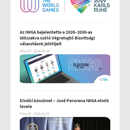
Az IWGA bejelentette a 2026–2030-as
időszakra szóló Végrehajtó Bizottsági
választások jelöltjeit
Készült
2026-02-04
Elnöki köszönet – José Perurena IWGA elnök
levele
Készült
2026-02-02