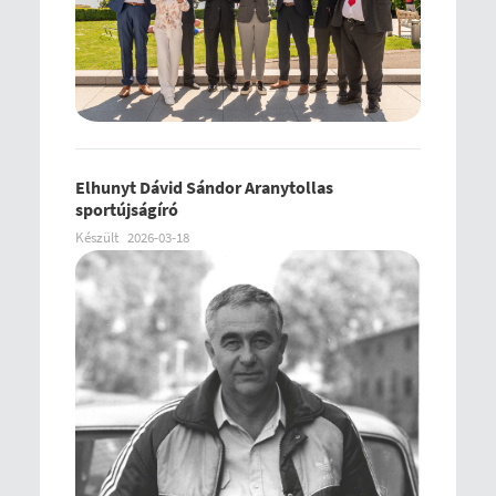
Elhunyt Dávid Sándor Aranytollas
sportújságíró
Készült
2026-03-18