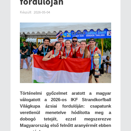
fordulóján
Készült
2026-05-04
Történelmi győzelmet aratott a magyar
válogatott a 2026-os IKF Strandkorfball
Világkupa ázsiai fordulóján: csapatunk
veretlenül menetelve hódította meg a
dobogó tetejét, ezzel megszerezve
Magyarország első felnőtt aranyérmét ebben